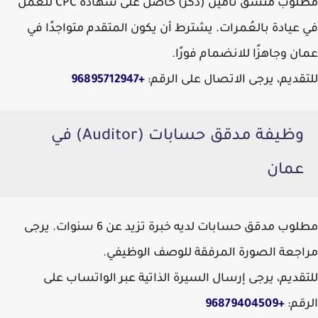
مطلوب منسق تأمين (ذكر) حاصل على شهادة CPC للعمل
في عيادة بالعُمرات. يشترط أن يكون المتقدم متواجدًا في
عمان وجاهزًا للانضمام فورًا.
للتقديم، يرجى الاتصال على الرقم:
+96895712947
وظيفة مدقق حسابات (Auditor) في
عمان
مطلوب مدقق حسابات لديه خبرة تزيد عن 6 سنوات. يرجى
مراجعة الصورة المرفقة للوصف الوظيفي.
للتقديم، يرجى إرسال السيرة الذاتية عبر الواتساب على
الرقم:
+96879404509