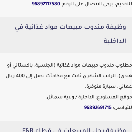
للتقديم، يرجى الاتصال على الرقم:
96892117580
وظيفة مندوب مبيعات مواد غذائية في
الداخلية
مطلوب مندوب مبيعات مواد غذائية (الجنسية: باكستاني أو
هندي). الراتب الشهري ثابت مع مكافآت تصل إلى 400 ريال
عماني. سيارة متوفرة.
موقع المستودع: الداخلية / ولاية سمائل.
للتواصل:
96892691715
وظيفة رجل المبيعات في قطاع F&B