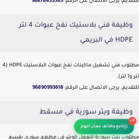
للتقديم، يرجى الاتصال على الرقم:
96878433385
وظيفة فني بلاستيك نفخ عبوات 4 لتر
HDPE في البريمي
مطلوب فني تشغيل ماكينات نفخ عبوات البلاستيك HDPE (4
لتر و1 لتر).
للتقديم، يرجى الاتصال على الرقم:
96890993618
وظيفة ويتر سورية في مسقط
15+
تابع وظائف عمان اليوم
مطلوب بنت سورية للعمل كويتر في مطعم سوري بقسم