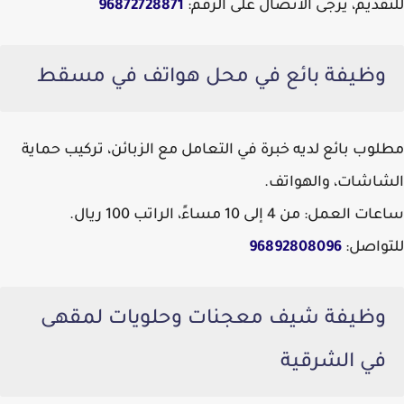
للتقديم، يرجى الاتصال على الرقم:
96872728871
وظيفة بائع في محل هواتف في مسقط
مطلوب بائع لديه خبرة في التعامل مع الزبائن، تركيب حماية
الشاشات، والهواتف.
ساعات العمل: من 4 إلى 10 مساءً، الراتب 100 ريال.
للتواصل:
96892808096
وظيفة شيف معجنات وحلويات لمقهى
في الشرقية