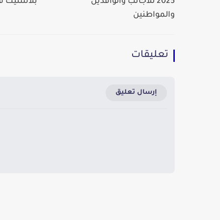
2025 للأجانب والوافدين
بلاستيك ف
والمواطنين
تعليقات
إرسال تعليق