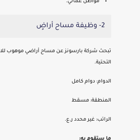
مواطن عماني.
2- وظيفة مساح أراضٍ
تبحث شركة بارسونز عن مساح أراضي موهوب للانضم
التحتية.
الدوام:
دوام كامل
المنطقة:
مسقط
الراتب:
غير محدد ر.ع.
ما ستقوم به: