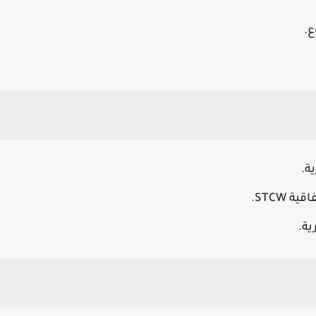
ع.
ة.